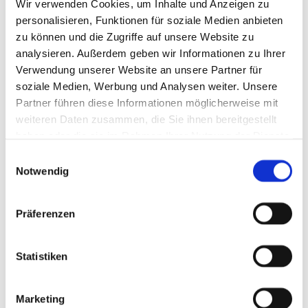
Wir verwenden Cookies, um Inhalte und Anzeigen zu
personalisieren, Funktionen für soziale Medien anbieten
QUALITÄTSSTANDARD
zu können und die Zugriffe auf unsere Website zu
analysieren. Außerdem geben wir Informationen zu Ihrer
Verwendung unserer Website an unsere Partner für
Unser Betrieb hat die Zertifikate für
soziale Medien, Werbung und Analysen weiter. Unsere
hervorragende Qualität und Sicherheit für
Partner führen diese Informationen möglicherweise mit
Lebensmittel vom Erzeuger bis zum
weiteren Daten zusammen, die Sie ihnen bereitgestellt
Verbraucher ISO 9001/ QS- Zertifikat
haben oder die sie im Rahmen Ihrer Nutzung der Dienste
gesammelt haben.
Landwirtschaft
Einwilligungsauswahl
Notwendig
Präferenzen
Statistiken
Marketing