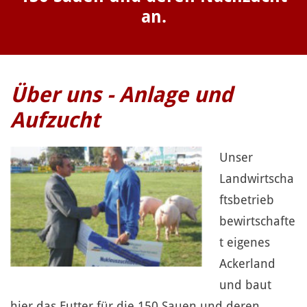
an.
Über uns - Anlage und
Aufzucht
Unser
Landwirtscha
ftsbetrieb
bewirtschafte
t eigenes
Ackerland
und baut
hier das Futter für die 150 Sauen und deren