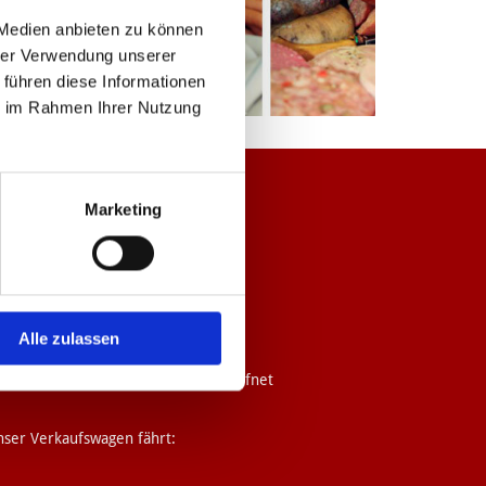
 Medien anbieten zu können
hrer Verwendung unserer
 führen diese Informationen
ie im Rahmen Ihrer Nutzung
ffnungszeiten
Marketing
sere Filiale in Pankelow hat
ttwoch von 10 - 17 Uhr
nnerstag von 10 - 17 Uhr
Alle zulassen
eitag von 10 - 18 Uhr
Samstag von 8 - 12 Uhr für Sie geöffnet
ser Verkaufswagen fährt: