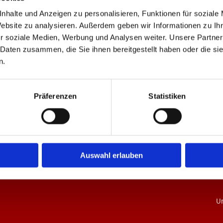
nhalte und Anzeigen zu personalisieren, Funktionen für soziale
Website zu analysieren. Außerdem geben wir Informationen zu I
r soziale Medien, Werbung und Analysen weiter. Unsere Partner
 Daten zusammen, die Sie ihnen bereitgestellt haben oder die s
n.
Kontaktdaten
Ö
Präferenzen
Statistiken
Un
Mobil: 0162 1000 650
E-Mail: partyservice@landfleischereiwiechmann.de
Mi
Do
Auswahl erlauben
Fr
& 
Un