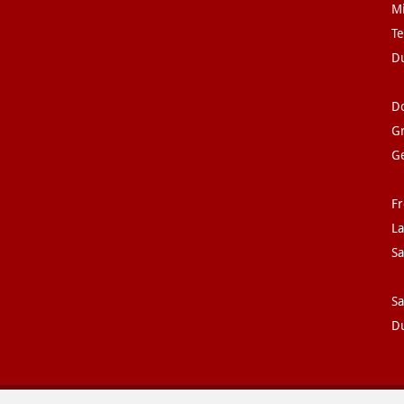
Mi
Te
D
Do
G
Ge
Fr
La
Sa
S
Du