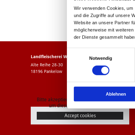
Wir verwenden Cookies, um I
und die Zugriffe auf unsere 
Website an unsere Partner fü
möglicherweise mit weiteren
der Dienste gesammelt habe
Einwilligungsauswahl
Landfleischerei Wiechmann Gbr
Notwendig
Alte Reihe 28-30
18196 Pankelow
Ablehnen
Bitte akzeptieren Sie Marketing-Cookies,
um diesen Inhalt anzuzeigen.
Accept cookies