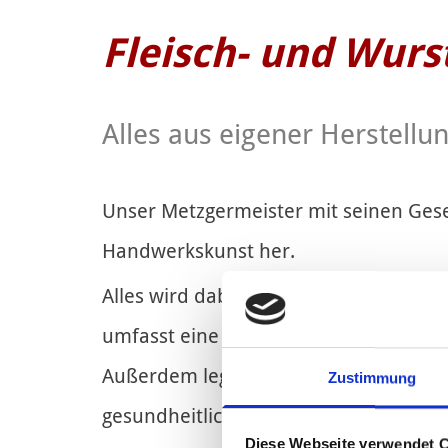
Fleisch- und Wur
Alles aus eigener Herstellu
Unser Metzgermeister mit seinen Gesell
Handwerkskunst her.
Alles wird dabei nach Originalrezepte
umfasst eine große Auswahl an Fleisch
Außerdem legen wir sehr großen Wert 
Zustimmung
gesundheitlichen Vorschriften, so das
Diese Webseite verwendet 