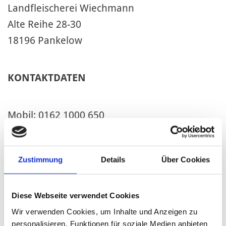
Landfleischerei Wiechmann
Alte Reihe 28-30
18196 Pankelow
KONTAKTDATEN
Mobil: 0162 1000 650
E-Mail:
partyservice@landfleischereiwiechmann.de
Zustimmung
Details
Über Cookies
Unser Kontaktformular
Diese Webseite verwendet Cookies
Vor- & Nachname
Wir verwenden Cookies, um Inhalte und Anzeigen zu
personalisieren, Funktionen für soziale Medien anbieten