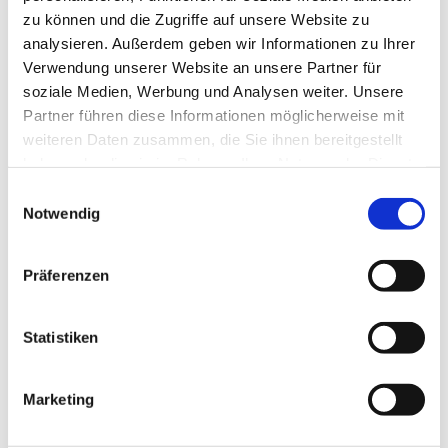
zu können und die Zugriffe auf unsere Website zu
Telefonnummer
analysieren. Außerdem geben wir Informationen zu Ihrer
Verwendung unserer Website an unsere Partner für
soziale Medien, Werbung und Analysen weiter. Unsere
E-Mail
Partner führen diese Informationen möglicherweise mit
weiteren Daten zusammen, die Sie ihnen bereitgestellt
Betreff
haben oder die sie im Rahmen Ihrer Nutzung der Dienste
gesammelt haben.
Einwilligungsauswahl
Notwendig
Ihre Nachricht an uns
Präferenzen
Statistiken
Marketing
Ich erkläre mich mit der Verarbeitung
der eingegebenen Daten sowie der